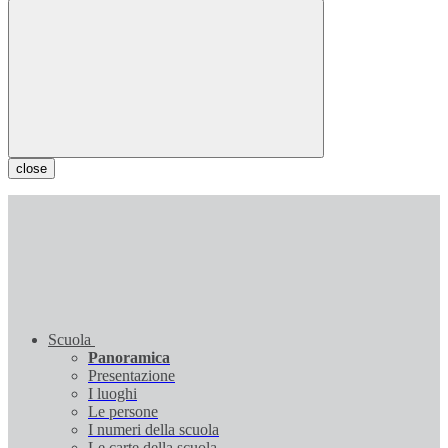
close
Scuola
Panoramica
Presentazione
I luoghi
Le persone
I numeri della scuola
Le carte della scuola