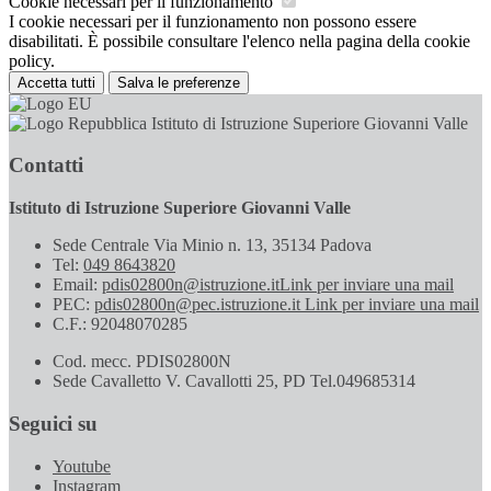
Cookie necessari per il funzionamento
I cookie necessari per il funzionamento non possono essere
disabilitati. È possibile consultare l'elenco nella pagina della cookie
policy.
Accetta tutti
Salva le preferenze
Istituto di Istruzione Superiore Giovanni Valle
Contatti
Istituto di Istruzione Superiore Giovanni Valle
Sede Centrale Via Minio n. 13, 35134 Padova
Tel:
049 8643820
Email:
pdis02800n@istruzione.it
Link per inviare una mail
PEC:
pdis02800n@pec.istruzione.it
Link per inviare una mail
C.F.: 92048070285
Cod. mecc. PDIS02800N
Sede Cavalletto V. Cavallotti 25, PD Tel.049685314
Seguici su
Youtube
Instagram