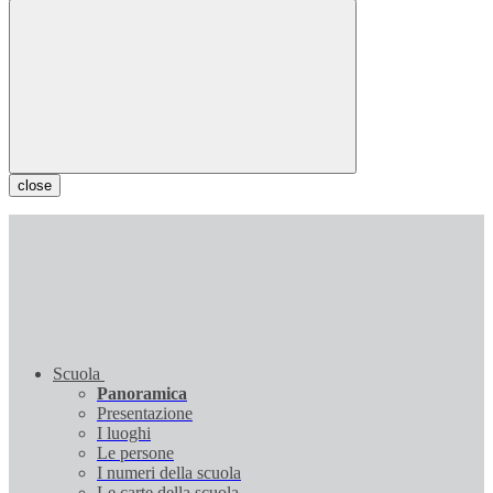
close
Scuola
Panoramica
Presentazione
I luoghi
Le persone
I numeri della scuola
Le carte della scuola