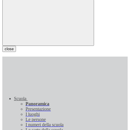
close
Scuola
Panoramica
Presentazione
I luoghi
Le persone
I numeri della scuola
Le carte della scuola