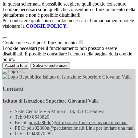
In questa schermata è possibile scegliere quali cookie consentire.
I cookie necessari sono quelli che consentono il funzionamento della
piattaforma e non è possibile disabilitarli.
Per conoscere quali sono i cookie necessari al funzionamento potete
visionare la
COOKIE POLICY
.
Cookie necessari per il funzionamento
I cookie necessari per il funzionamento non possono essere
disabilitati. È possibile consultare l'elenco nella pagina della cookie
policy.
Accetta tutti
Salva le preferenze
Istituto di Istruzione Superiore Giovanni Valle
Contatti
Istituto di Istruzione Superiore Giovanni Valle
Sede Centrale Via Minio n. 13, 35134 Padova
Tel:
049 8643820
Email:
pdis02800n@istruzione.it
Link per inviare una mail
PEC:
pdis02800n@pec.istruzione.it
Link per inviare una mail
C.F.: 92048070285