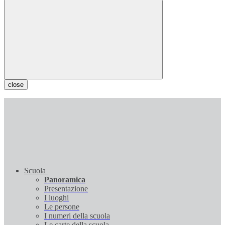
close
Scuola
Panoramica
Presentazione
I luoghi
Le persone
I numeri della scuola
Le carte della scuola