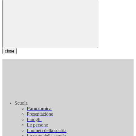
close
Scuola
Panoramica
Presentazione
I luoghi
Le persone
I numeri della scuola
Le carte della scuola