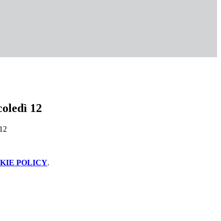
coledì 12
KIE POLICY
.