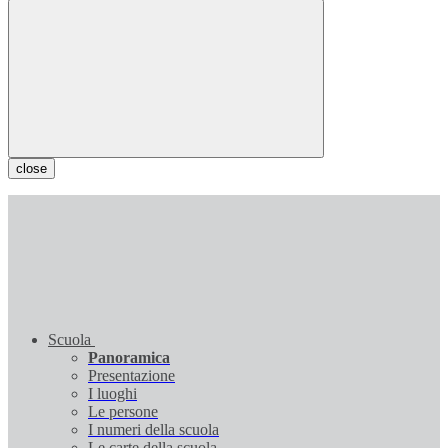
close
Scuola
Panoramica
Presentazione
I luoghi
Le persone
I numeri della scuola
Le carte della scuola