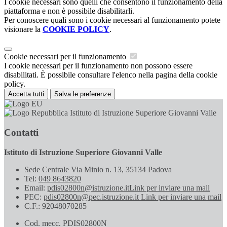
I cookie necessari sono quelli che consentono il funzionamento della
piattaforma e non è possibile disabilitarli.
Per conoscere quali sono i cookie necessari al funzionamento potete
visionare la
COOKIE POLICY
.
Cookie necessari per il funzionamento
I cookie necessari per il funzionamento non possono essere
disabilitati. È possibile consultare l'elenco nella pagina della cookie
policy.
Accetta tutti
Salva le preferenze
Istituto di Istruzione Superiore Giovanni Valle
Contatti
Istituto di Istruzione Superiore Giovanni Valle
Sede Centrale Via Minio n. 13, 35134 Padova
Tel:
049 8643820
Email:
pdis02800n@istruzione.it
Link per inviare una mail
PEC:
pdis02800n@pec.istruzione.it
Link per inviare una mail
C.F.: 92048070285
Cod. mecc. PDIS02800N