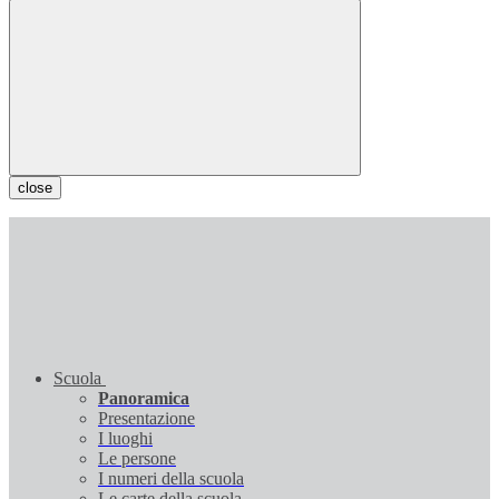
close
Scuola
Panoramica
Presentazione
I luoghi
Le persone
I numeri della scuola
Le carte della scuola