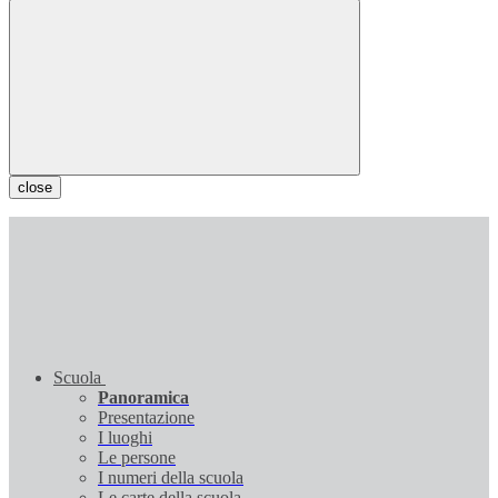
close
Scuola
Panoramica
Presentazione
I luoghi
Le persone
I numeri della scuola
Le carte della scuola