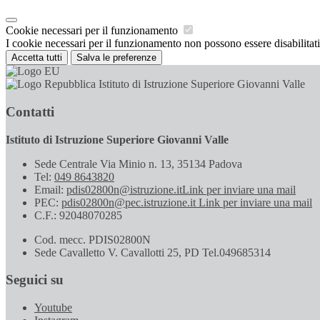
Cookie necessari per il funzionamento
I cookie necessari per il funzionamento non possono essere disabilitati.
Accetta tutti
Salva le preferenze
Istituto di Istruzione Superiore Giovanni Valle
Contatti
Istituto di Istruzione Superiore Giovanni Valle
Sede Centrale Via Minio n. 13, 35134 Padova
Tel:
049 8643820
Email:
pdis02800n@istruzione.it
Link per inviare una mail
PEC:
pdis02800n@pec.istruzione.it
Link per inviare una mail
C.F.: 92048070285
Cod. mecc. PDIS02800N
Sede Cavalletto V. Cavallotti 25, PD Tel.049685314
Seguici su
Youtube