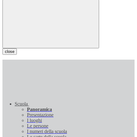
close
Scuola
Panoramica
Presentazione
I luoghi
Le persone
I numeri della scuola
Le carte della scuola