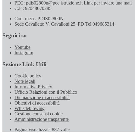
PEC:
pdis02800n@pec.istruzione.it
Link per inviare una mail
C.F.: 92048070285
Cod. mecc. PDIS02800N
Sede Cavalletto V. Cavallotti 25, PD Tel.049685314
Seguici su
Youtube
Instagram
Sezione Link Utili
Cookie policy
Note legali
Informativa Privacy
Ufficio Relazioni con il Pubblico
Dichiarazione di accessibilità
Obiettivi di accessibilità
Whistleblowing
Gestione consensi cookie
Amministrazione trasparente
Pagina visualizzata
887
volte