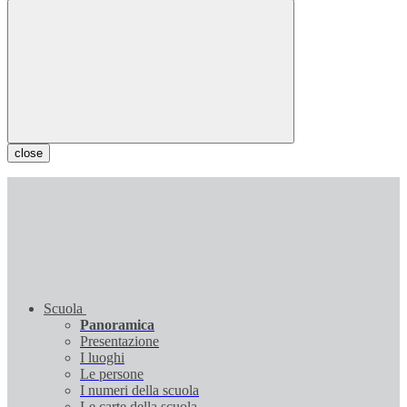
close
Scuola
Panoramica
Presentazione
I luoghi
Le persone
I numeri della scuola
Le carte della scuola