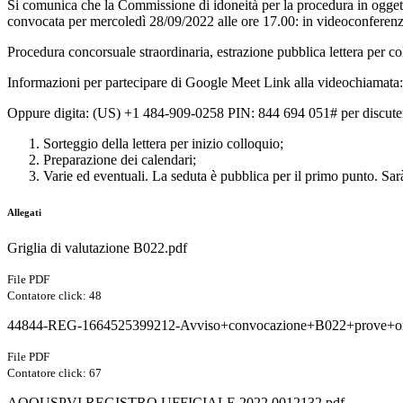
Si comunica che la Commissione di idoneità per la procedu
convocata per mercoledì 28/09/2022 alle ore 17.00: in videoconferenza
Procedura concorsuale straordinaria, estrazione pubblica lettera per
Informazioni per partecipare di Google Meet Link alla videochiamata
Oppure digita: (US) +1 484-909-0258 PIN: 844 694 051# per discutere
Sorteggio della lettera per inizio colloquio;
Preparazione dei calendari;
Varie ed eventuali. La seduta è pubblica per il primo punto. Sarà d
Allegati
Griglia di valutazione B022.pdf
File PDF
Contatore click: 48
44844-REG-1664525399212-Avviso+convocazione+B022+prove+ora
File PDF
Contatore click: 67
AOOUSPVI.REGISTRO UFFICIALE.2022.0012132.pdf