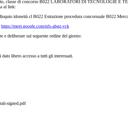
ra in oggetto, classe di concorso B022 LABORATORI DI TECNO
 al link:
 colloquio idoneità cl B022 Estrazione procedura concorsuale B022 Merc
:
https://meet.google.com/nfx-abgz-vck
 e deliberare sul seguente ordine del giorno:
ato libero accesso a tutti gli interessati.
li-signed.pdf