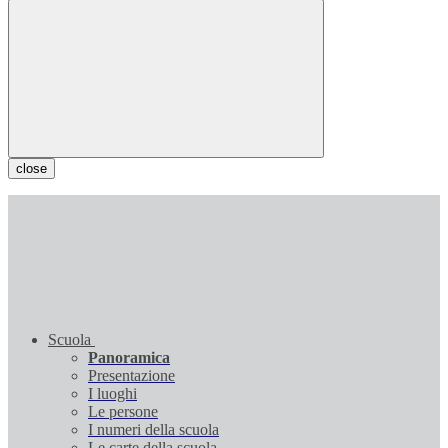
close
Scuola
Panoramica
Presentazione
I luoghi
Le persone
I numeri della scuola
Le carte della scuola