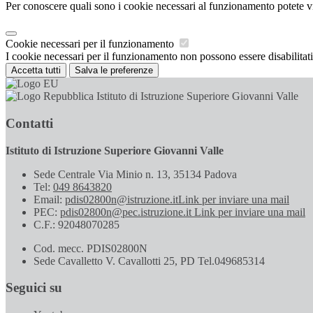
Per conoscere quali sono i cookie necessari al funzionamento potete v
Cookie necessari per il funzionamento
I cookie necessari per il funzionamento non possono essere disabilitati.
Accetta tutti
Salva le preferenze
Istituto di Istruzione Superiore Giovanni Valle
Contatti
Istituto di Istruzione Superiore Giovanni Valle
Sede Centrale Via Minio n. 13, 35134 Padova
Tel:
049 8643820
Email:
pdis02800n@istruzione.it
Link per inviare una mail
PEC:
pdis02800n@pec.istruzione.it
Link per inviare una mail
C.F.: 92048070285
Cod. mecc. PDIS02800N
Sede Cavalletto V. Cavallotti 25, PD Tel.049685314
Seguici su