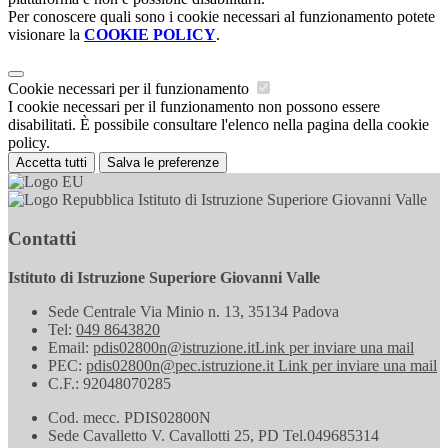
Per conoscere quali sono i cookie necessari al funzionamento potete
visionare la
COOKIE POLICY
.
Cookie necessari per il funzionamento
I cookie necessari per il funzionamento non possono essere
disabilitati. È possibile consultare l'elenco nella pagina della cookie
policy.
Accetta tutti
Salva le preferenze
Istituto di Istruzione Superiore Giovanni Valle
Contatti
Istituto di Istruzione Superiore Giovanni Valle
Sede Centrale Via Minio n. 13, 35134 Padova
Tel:
049 8643820
Email:
pdis02800n@istruzione.it
Link per inviare una mail
PEC:
pdis02800n@pec.istruzione.it
Link per inviare una mail
C.F.: 92048070285
Cod. mecc. PDIS02800N
Sede Cavalletto V. Cavallotti 25, PD Tel.049685314