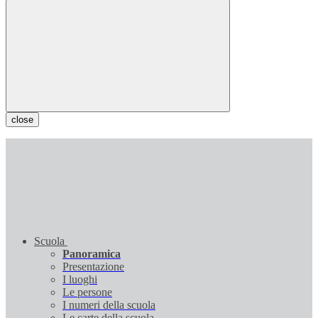
close
Scuola
Panoramica
Presentazione
I luoghi
Le persone
I numeri della scuola
Le carte della scuola