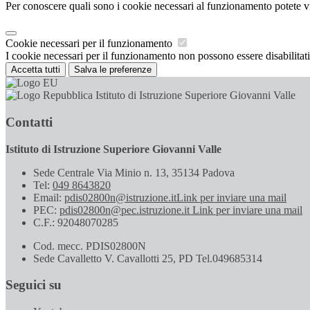
Per conoscere quali sono i cookie necessari al funzionamento potete v
Cookie necessari per il funzionamento
I cookie necessari per il funzionamento non possono essere disabilitati.
Accetta tutti
Salva le preferenze
Istituto di Istruzione Superiore Giovanni Valle
Contatti
Istituto di Istruzione Superiore Giovanni Valle
Sede Centrale Via Minio n. 13, 35134 Padova
Tel:
049 8643820
Email:
pdis02800n@istruzione.it
Link per inviare una mail
PEC:
pdis02800n@pec.istruzione.it
Link per inviare una mail
C.F.: 92048070285
Cod. mecc. PDIS02800N
Sede Cavalletto V. Cavallotti 25, PD Tel.049685314
Seguici su