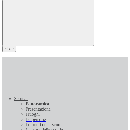
close
Scuola
Panoramica
Presentazione
I luoghi
Le persone
I numeri della scuola
Le carte della scuola